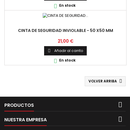
En stock

CINTA DE SEGURIDAD INVIOLABLE - 50 X50 MM
Precio
21,00 €
Añadir al carrito

En stock

VOLVER ARRIBA


PRODUCTOS

NUESTRA EMPRESA