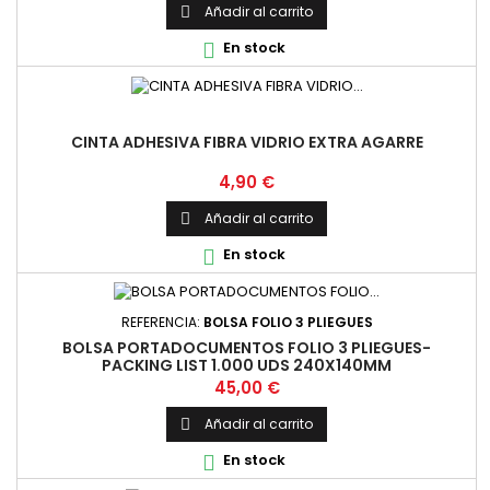
Añadir al carrito

En stock

CINTA ADHESIVA FIBRA VIDRIO EXTRA AGARRE
Precio
4,90 €
Añadir al carrito

En stock

REFERENCIA:
BOLSA FOLIO 3 PLIEGUES
BOLSA PORTADOCUMENTOS FOLIO 3 PLIEGUES-
PACKING LIST 1.000 UDS 240X140MM
Precio
45,00 €
Añadir al carrito

En stock
