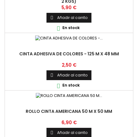
2 KGS)
Precio
5,90 €
Añadir al carrito

En stock

CINTA ADHESIVA DE COLORES - 125 M X 48 MM
Precio
2,50 €
Añadir al carrito

En stock

ROLLO CINTA AMERICANA 50 M X 50 MM
Precio
6,90 €
Añadir al carrito
