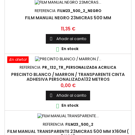
REFERENCIA:
FILM23_500_2_NEGRO
FILM MANUAL NEGRO 23MICRAS 500 MM
Precio
11,35 €
Añadir al carrito

En stock

¡En oferta!
REFERENCIA:
PR_132_TR_PERSONALIZADA ACRILICA
PRECINTO BLANCO / MARRON / TRANSPARENTE CINTA
ADHESIVA PERSONALIZADA132 METROS
Precio
0,00 €
Añadir al carrito

En stock

REFERENCIA:
FILM23_500_2
FILM MANUAL TRANSPARENTE 23MICRAS 500 MM X160M (