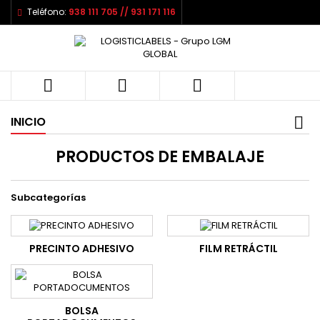
Teléfono:
938 111 705 // 931 171 116



INICIO
PRODUCTOS DE EMBALAJE
Subcategorías
PRECINTO ADHESIVO
FILM RETRÁCTIL
BOLSA