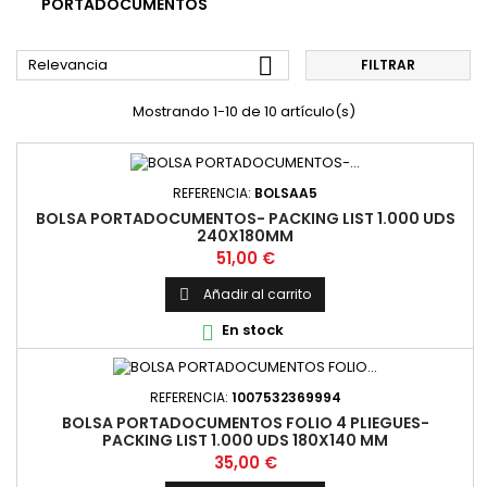
PORTADOCUMENTOS

Relevancia
FILTRAR
Mostrando 1-10 de 10 artículo(s)
REFERENCIA:
BOLSAA5
BOLSA PORTADOCUMENTOS- PACKING LIST 1.000 UDS
240X180MM
Precio
51,00 €
Añadir al carrito

En stock

REFERENCIA:
1007532369994
BOLSA PORTADOCUMENTOS FOLIO 4 PLIEGUES-
PACKING LIST 1.000 UDS 180X140 MM
Precio
35,00 €