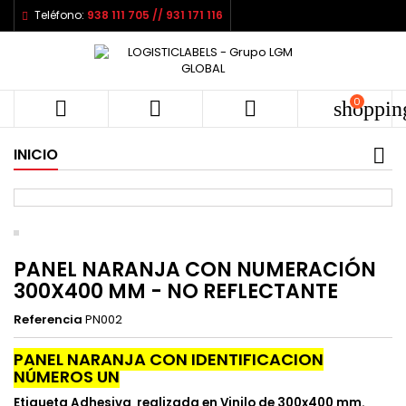
Teléfono:
938 111 705 // 931 171 116
0



shoppin
INICIO
PANEL NARANJA CON NUMERACIÓN
300X400 MM - NO REFLECTANTE
Referencia
PN002
PANEL NARANJA CON IDENTIFICACION
NÚMEROS UN
Etiqueta Adhesiva realizada en Vinilo de 300x400 mm.