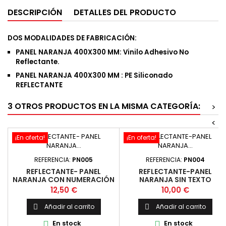
DESCRIPCIÓN
DETALLES DEL PRODUCTO
DOS MODALIDADES DE FABRICACIÓN:
PANEL NARANJA 400X300 MM: Vinilo Adhesivo No
Reflectante.
PANEL NARANJA 400X300 MM : PE Siliconado
REFLECTANTE
3 OTROS PRODUCTOS EN LA MISMA CATEGORÍA:
>
<
¡En oferta!
¡En oferta!
REFERENCIA:
PN005
REFERENCIA:
PN004
REFLECTANTE- PANEL
REFLECTANTE-PANEL
NARANJA CON NUMERACIÓN
NARANJA SIN TEXTO
300X400 MM
300X400 MM
Precio
Precio
12,50 €
10,00 €
Añadir al carrito
Añadir al carrito


En stock
En stock

