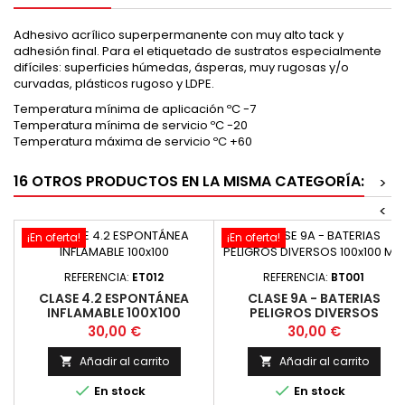
Adhesivo acrílico superpermanente con muy alto tack y
adhesión final. Para el etiquetado de sustratos especialmente
difíciles: superficies húmedas, ásperas, muy rugosas y/o
curvadas, plásticos rugoso y LDPE.
Temperatura mínima de aplicación ºC -7
Temperatura mínima de servicio ºC -20
Temperatura máxima de servicio ºC +60
16 OTROS PRODUCTOS EN LA MISMA CATEGORÍA:
>
<
¡En oferta!
¡En oferta!
REFERENCIA:
ET012
REFERENCIA:
BT001
CLASE 4.2 ESPONTÁNEA
CLASE 9A - BATERIAS
INFLAMABLE 100X100
PELIGROS DIVERSOS
100X100 MM
Precio
Precio
30,00 €
30,00 €
Añadir al carrito
Añadir al carrito




En stock
En stock