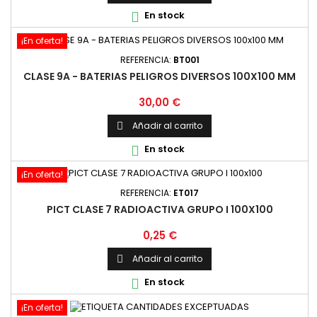
En stock

¡En oferta!
REFERENCIA:
BT001
CLASE 9A - BATERIAS PELIGROS DIVERSOS 100X100 MM
Precio
30,00 €
Añadir al carrito

En stock

¡En oferta!
REFERENCIA:
ET017
PICT CLASE 7 RADIOACTIVA GRUPO I 100X100
Precio
0,25 €
Añadir al carrito

En stock

¡En oferta!