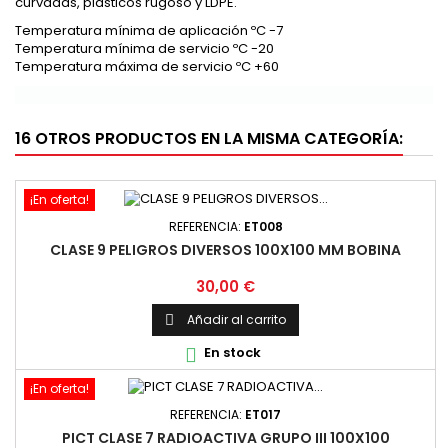
curvadas, plásticos rugoso y LDPE.
Temperatura mínima de aplicación ºC -7
Temperatura mínima de servicio ºC -20
Temperatura máxima de servicio ºC +60
16 OTROS PRODUCTOS EN LA MISMA CATEGORÍA:
¡En oferta!
REFERENCIA:
ET008
CLASE 9 PELIGROS DIVERSOS 100X100 MM BOBINA
Precio
30,00 €
Añadir al carrito

En stock

¡En oferta!
REFERENCIA:
ET017
PICT CLASE 7 RADIOACTIVA GRUPO III 100X100