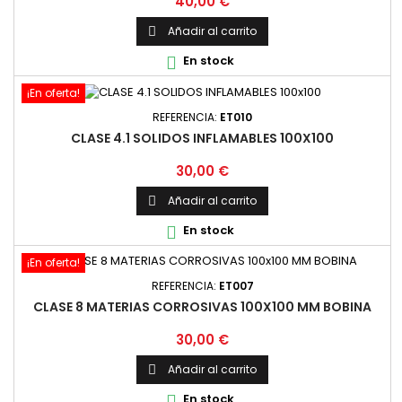
Precio
40,00 €
Añadir al carrito

En stock

¡En oferta!
REFERENCIA:
ET010
CLASE 4.1 SOLIDOS INFLAMABLES 100X100
Precio
30,00 €
Añadir al carrito

En stock

¡En oferta!
REFERENCIA:
ET007
CLASE 8 MATERIAS CORROSIVAS 100X100 MM BOBINA
Precio
30,00 €
Añadir al carrito

En stock
