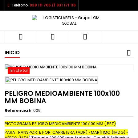
Teléfono:
938 111 705 // 931 171 116



INICIO
¡En oferta!
PELIGRO MEDIOAMBIENTE 100x100
MM BOBINA
Referencia
ET009
PICTOGRAMA PELIGRO MEDIOAMBIENTE 100x100 MM ( PEZ)
PARA TRANSPORTE POR: CARRETERA (ADR) • MARÍTIMO (IMDG) •
AÉREO (IATA
) Tamaño: 100x100 mm. Material: Couché Adhesivo