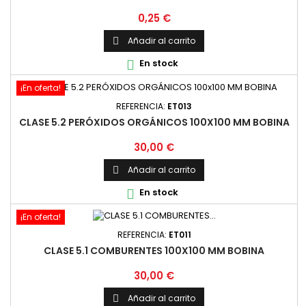
Precio
0,25 €
Añadir al carrito

En stock

¡En oferta!
REFERENCIA:
ET013
CLASE 5.2 PERÓXIDOS ORGÁNICOS 100X100 MM BOBINA
Precio
30,00 €
Añadir al carrito

En stock

¡En oferta!
REFERENCIA:
ET011
CLASE 5.1 COMBURENTES 100X100 MM BOBINA
Precio
30,00 €
Añadir al carrito
