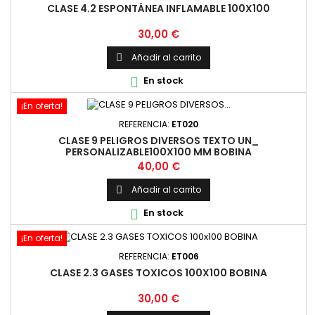
CLASE 4.2 ESPONTÁNEA INFLAMABLE 100X100
Precio
30,00 €
Añadir al carrito

En stock

¡En oferta!
REFERENCIA:
ET020
CLASE 9 PELIGROS DIVERSOS TEXTO UN_
PERSONALIZABLE100X100 MM BOBINA
Precio
40,00 €
Añadir al carrito

En stock

¡En oferta!
REFERENCIA:
ET006
CLASE 2.3 GASES TOXICOS 100X100 BOBINA
Precio
30,00 €