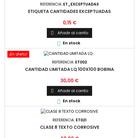
REFERENCIA:
ET_EXCEPTUADAS
ETIQUETA CANTIDADES EXCEPTUADAS
Precio
0,15 €
Añadir al carrito

En stock

¡En oferta!
REFERENCIA:
ET002
CANTIDAD LIMITADA LQ 100X100 BOBINA
Precio
30,00 €
Añadir al carrito

En stock

REFERENCIA:
ET021
CLASE 8 TEXTO CORROSIVE