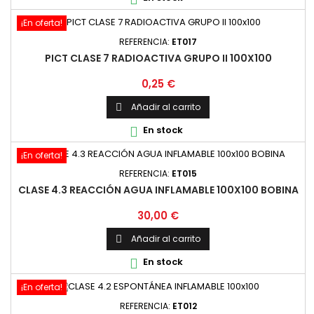
¡En oferta!
REFERENCIA:
ET017
PICT CLASE 7 RADIOACTIVA GRUPO II 100X100
Precio
0,25 €
Añadir al carrito

En stock

¡En oferta!
REFERENCIA:
ET015
CLASE 4.3 REACCIÓN AGUA INFLAMABLE 100X100 BOBINA
Precio
30,00 €
Añadir al carrito

En stock

¡En oferta!
REFERENCIA:
ET012