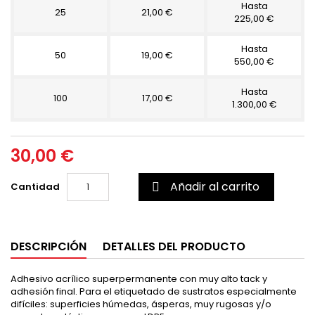
Hasta
25
21,00 €
225,00 €
Hasta
50
19,00 €
550,00 €
Hasta
100
17,00 €
1.300,00 €
30,00 €
Añadir al carrito
Cantidad

DESCRIPCIÓN
DETALLES DEL PRODUCTO
Adhesivo acrílico superpermanente con muy alto tack y
adhesión final. Para el etiquetado de sustratos especialmente
difíciles: superficies húmedas, ásperas, muy rugosas y/o